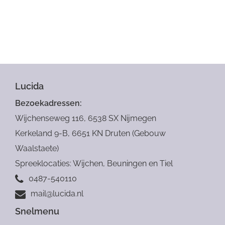
Ik ga akkoord met de
privacy verklaring
op deze website
Lucida
Bezoekadressen:
Verstuur
Wijchenseweg 116, 6538 SX Nijmegen
Kerkeland 9-B, 6651 KN Druten (Gebouw
Waalstaete)
Spreeklocaties: Wijchen, Beuningen en Tiel
0487-540110
mail@lucida.nl
Snelmenu