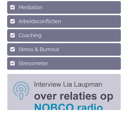
Mediation
Arbeidsconflicten
Coaching
Stress & Burnout
Stressmeter