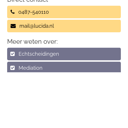
0487-540110
mail@lucida.nl
Meer weten over:
Echtscheidingen
Mediation
Arbeidsconflicten
Coaching
Stress & Burnout
Stressmeter