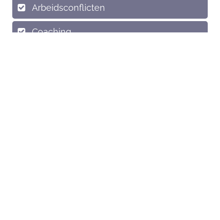
Arbeidsconflicten
Coaching
Stress & Burnout
Stressmeter