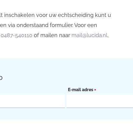
lt inschakelen voor uw echtscheiding kunt u
n via onderstaand formulier. Voor een
a
0487-540110
of mailen naar
mail@lucida.nl
.
p
E-mail adres
*