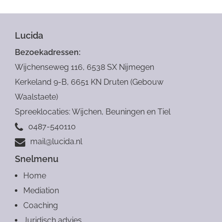
Ik ga akkoord met de
privacy verklaring
op deze website
Lucida
Bezoekadressen:
Verstuur
Wijchenseweg 116, 6538 SX Nijmegen
Kerkeland 9-B, 6651 KN Druten (Gebouw
Waalstaete)
Spreeklocaties: Wijchen, Beuningen en Tiel
0487-540110
mail@lucida.nl
Snelmenu
Home
Mediation
Coaching
Juridisch advies