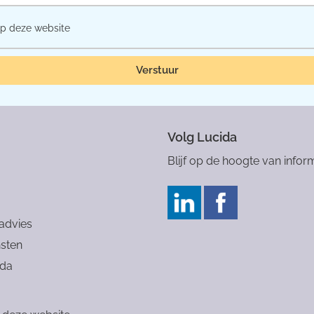
p deze website
Verstuur
Volg Lucida
Blijf op de hoogte van inform
 advies
sten
ida