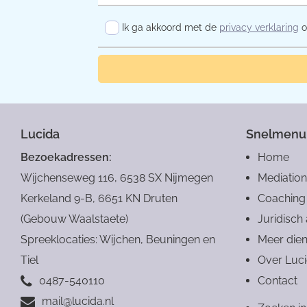
Ik ga akkoord met de
privacy verklaring
o
Lucida
Snelmenu
Bezoekadressen:
Home
Wijchenseweg 116, 6538 SX Nijmegen
Mediation
Kerkeland 9-B, 6651 KN Druten
Coaching
(Gebouw Waalstaete)
Juridisch
Spreeklocaties: Wijchen, Beuningen en
Meer dien
Tiel
Over Luc
0487-540110
Contact
mail@lucida.nl