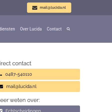
mail@lucida.nl
diensten
Over Lucida
Contact
irect contact
0487-540110
mail@lucida.nl
eer weten over:
Echtscheidingen