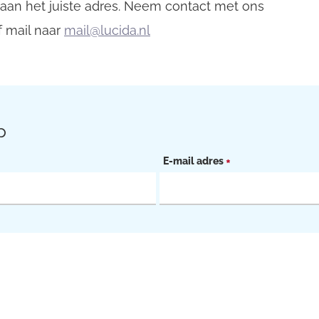
 aan het juiste adres. Neem contact met ons
 mail naar
mail@lucida.nl
p
E-mail adres
*