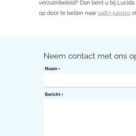
verzuimbeleid? Dan bent u bij Lucida
op door te bellen naar
0487-540110
of
Neem contact met ons o
Naam
*
Bericht
*