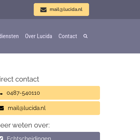
mail@lucida.nl
diensten
Over Lucida
Contact
irect contact
0487-540110
mail@lucida.nl
eer weten over:
Echtscheidingen