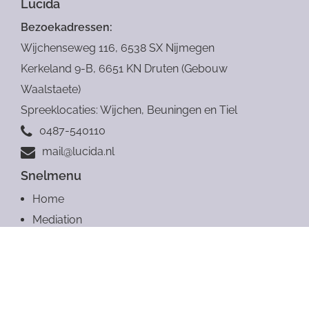
Lucida
Bezoekadressen:
Wijchenseweg 116, 6538 SX Nijmegen
Kerkeland 9-B, 6651 KN Druten (Gebouw
Waalstaete)
Spreeklocaties: Wijchen, Beuningen en Tiel
0487-540110
mail@lucida.nl
Snelmenu
Home
Mediation
Coaching
Juridisch advies
Meer diensten
Over Lucida