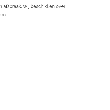
 afspraak. Wij beschikken over
pen.
p
E-mail adres
*