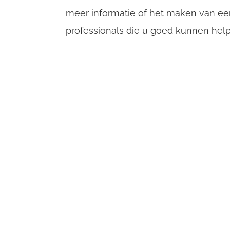
meer informatie of het maken van een
professionals die u goed kunnen hel
Neem contact met ons o
Naam
*